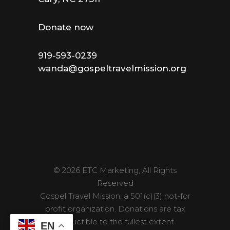
Donate now
919-593-0239
wanda@gospeltravelmission.org
© 2026 ETC Marketing, All Rights
Reserved
Gospel Travel Mission, a 501(c)(3) not-for
profit organization. Donations are tax
deductible to the fullest extent
EN