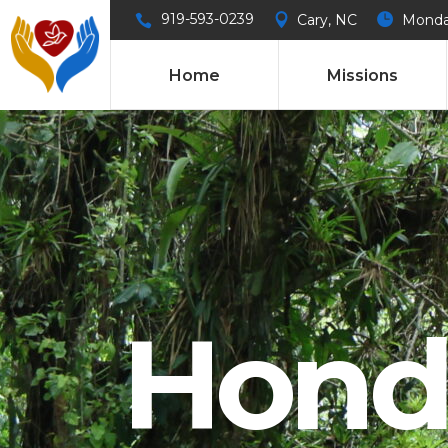
919-593-0239
Cary, NC
Monday
Home
Missions
Hond